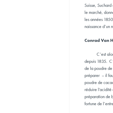
PATRIMOINE
Suisse, Suchard 
LES NEWS
le marché, donna
SUPPORTS NUMÉRIQUES
les années 1850,
MUSÉES D’ENTREPRISES
naissance d’un n
Conrad Van H
C’est alo
depuis 1835. C’e
de la poudre de 
préparer – il fa
poudre de cacao 
réduire l’acidit
préparation de bo
fortune de l’entr