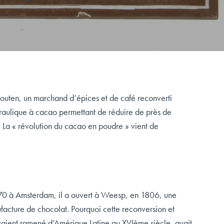
uten, un marchand d’épices et de café reconverti
raulique à cacao permettant de réduire de près de
e. La « révolution du cacao en poudre » vient de
70 à Amsterdam, il a ouvert à Weesp, en 1806, une
ufacture de chocolat. Pourquoi cette reconversion et
vaient ramené d’Amérique Latine au XVIème siècle, avait