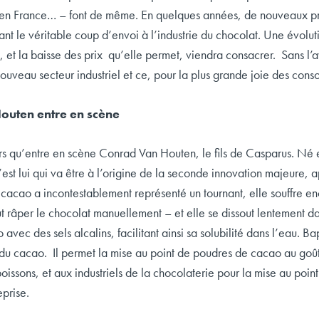
en France… – font de même. En quelques années, de nouveaux produ
nt le véritable coup d’envoi à l’industrie du chocolat. Une évol
 et la baisse des prix qu’elle permet, viendra consacrer. Sans l
ouveau secteur industriel et ce, pour la plus grande joie des con
outen entre en scène
rs qu’entre en scène Conrad Van Houten, le fils de Casparus. Né e
st lui qui va être à l’origine de la seconde innovation majeure, ap
cacao a incontestablement représenté un tournant, elle souffre en
ut râper le chocolat manuellement – et elle se dissout lentement 
avec des sels alcalins, facilitant ainsi sa solubilité dans l’eau. 
é du cacao. Il permet la mise au point de poudres de cacao au goût
issons, et aux industriels de la chocolaterie pour la mise au point 
eprise.