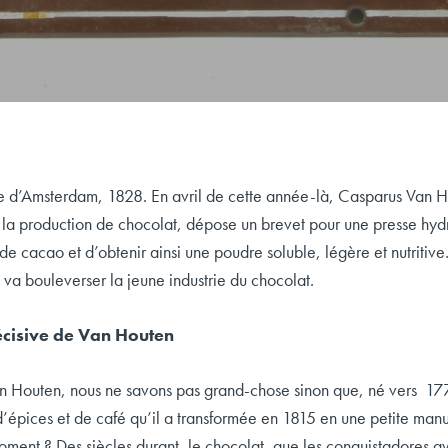
 d’Amsterdam, 1828. En avril de cette année-là, Casparus Van Ho
la production de chocolat, dépose un brevet pour une presse hyd
 de cacao et d’obtenir ainsi une poudre soluble, légère et nutritiv
va bouleverser la jeune industrie du chocolat.
écisive de Van Houten
n Houten, nous ne savons pas grand-chose sinon que, né vers 17
d’épices et de café qu’il a transformée en 1815 en une petite man
ment ? Des siècles durant, le chocolat, que les conquistadores a