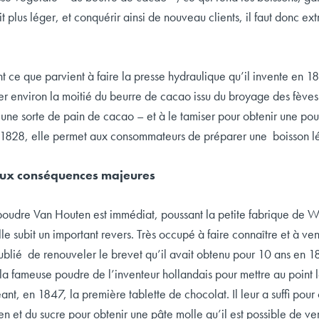
t plus léger, et conquérir ainsi de nouveau clients, il faut donc ex
 ce que parvient à faire la presse hydraulique qu’il invente en 182
er environ la moitié du beurre de cacao issu du broyage des fèves. I
 une sorte de pain de cacao – et à le tamiser pour obtenir une po
1828, elle permet aux consommateurs de préparer une boisson lé
 aux conséquences majeures
poudre Van Houten est immédiat, poussant la petite fabrique de We
lle subit un important revers. Très occupé à faire connaître et à 
lié de renouveler le brevet qu’il avait obtenu pour 10 ans en 1828
t la fameuse poudre de l’inventeur hollandais pour mettre au point 
éant, en 1847, la première tablette de chocolat. Il leur a suffi p
 et du sucre pour obtenir une pâte molle qu’il est possible de ve