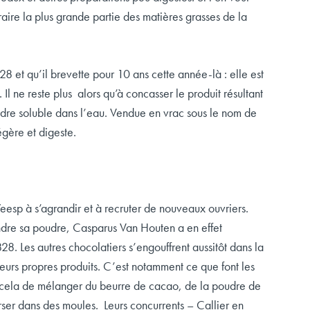
traire la plus grande partie des matières grasses de la
8 et qu’il brevette pour 10 ans cette année-là : elle est
l ne reste plus alors qu’à concasser le produit résultant
udre soluble dans l’eau. Vendue en vrac sous le nom de
gère et digeste.
esp à s’agrandir et à recruter de nouveaux ouvriers.
vendre sa poudre, Casparus Van Houten a en effet
. Les autres chocolatiers s’engouffrent aussitôt dans la
leurs propres produits. C’est notamment ce que font les
our cela de mélanger du beurre de cacao, de la poudre de
rser dans des moules. Leurs concurrents – Callier en