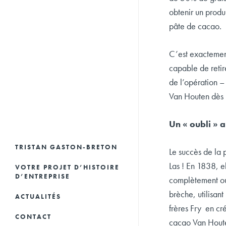
obtenir un produi
pâte de cacao.
C’est exactement
capable de retir
de l’opération –
Van Houten dès 
Un « oubli »
TRISTAN GASTON-BRETON
Le succès de la 
Las ! En 1838, e
VOTRE PROJET D’HISTOIRE
D’ENTREPRISE
complètement oub
brèche, utilisan
LIVRES D’ENTREPRISES
ACTUALITÉS
frères Fry en cr
CONSEILS ET
HISTOIRES
CONTACT
cacao Van Houten
VALORISATION DU
D’ENTREPRENEURS