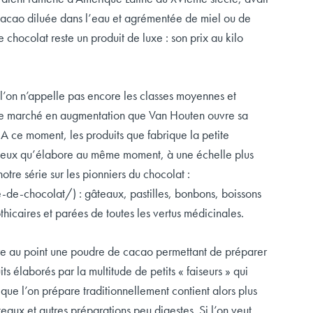
 cacao diluée dans l’eau et agrémentée de miel ou de
 chocolat reste un produit de luxe : son prix au kilo
’on n’appelle pas encore les classes moyennes et
 ce marché en augmentation que Van Houten ouvre sa
 A ce moment, les produits que fabrique la petite
de ceux qu’élabore au même moment, à une échelle plus
tre série sur les pionniers du chocolat :
e-de-chocolat/) : gâteaux, pastilles, bonbons, boissons
hicaires et parées de toutes les vertus médicinales.
ttre au point une poudre de cacao permettant de préparer
 élaborés par la multitude de petits « faiseurs » qui
ue l’on prépare traditionnellement contient alors plus
aux et autres préparations peu digestes. Si l’on veut