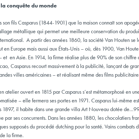
 la conquête du monde
fils Casparus (1844-1901) que la maison connaît son apogée. D
llage métallique qui permet une meilleure conservation du produit 
ternational. A partir des années 1860, la société Van Houten se 
t en Europe mais aussi aux États-Unis – où, dès 1900, Van Houten
et en Asie. En 1914, la firme réalise plus de 90% de son chiffre d’a
acao, Casparus recourt massivement à la publicité, lançant de gr
ndes villes américaines – et réalisant même des films publicitaire
n atelier ouvert en 1815 par Casparus s’est métamorphosé en une 
matisée – elle fermera ses portes en 1971. Casparus lui-même est 
 1897, il habite dans une grande villa Art Nouveau dotée de…99 c
e par ses concurrents. Dans les années 1880, les chocolatiers fran
ques supposés du procédé dutching pour la santé. Vains combats 
e la firme.