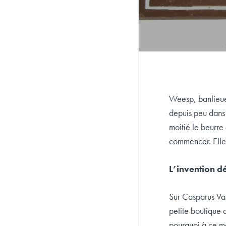
Weesp, banlieue
depuis peu dans 
moitié le beurre
commencer. Elle 
L’invention d
Sur Casparus Va
petite boutique 
pourquoi à ce mo