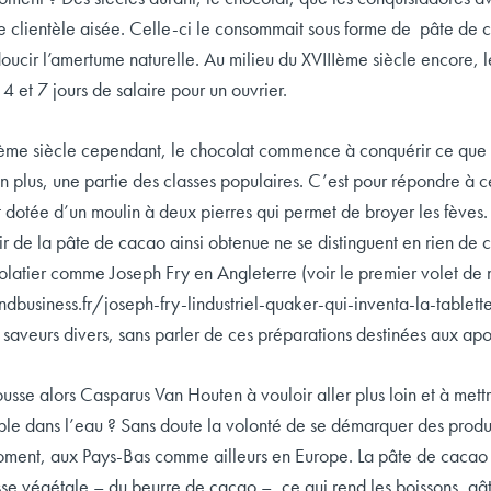
e clientèle aisée. Celle-ci le consommait sous forme de pâte de
oucir l’amertume naturelle. Au milieu du XVIIIème siècle encore, le
4 et 7 jours de salaire pour un ouvrier.
ème siècle cependant, le chocolat commence à conquérir ce que l
n plus, une partie des classes populaires. C’est pour répondre à
st dotée d’un moulin à deux pierres qui permet de broyer les fèves.
tir de la pâte de cacao ainsi obtenue ne se distinguent en rien 
latier comme Joseph Fry en Angleterre (voir le premier volet de no
ndbusiness.fr/joseph-fry-lindustriel-quaker-qui-inventa-la-tablett
saveurs divers, sans parler de ces préparations destinées aux apot
usse alors Casparus Van Houten à vouloir aller plus loin et à me
ble dans l’eau ? Sans doute la volonté de se démarquer des produits
oment, aux Pays-Bas comme ailleurs en Europe. La pâte de cacao q
e végétale – du beurre de cacao –, ce qui rend les boissons, gâte