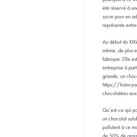
été réservé à un
sucre pour en ad
représente entre 
Au début du XIX
même, de plus e
fabrique. Elle e
entreprise à par
grande, un choco
https://historya
chocolatées aux 
Qu’est-ce qui po
un chocolat solu
pullulent à ce m
de 50% de graiss