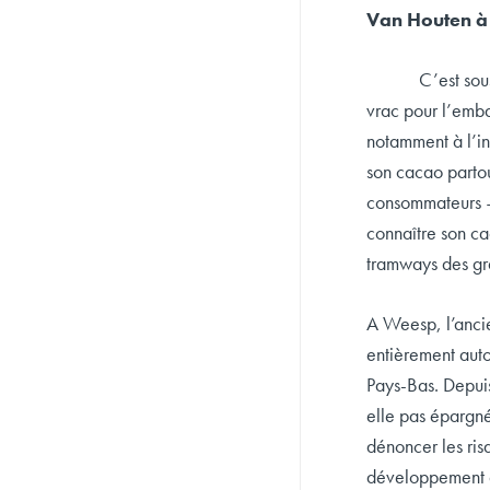
Van Houten à
C’est sous son 
vrac pour l’emba
notamment à l’in
son cacao partou
consommateurs – 
connaître son c
tramways des gra
A Weesp, l’ancie
entièrement auto
Pays-Bas. Depuis
elle pas épargné
dénoncer les ris
développement d