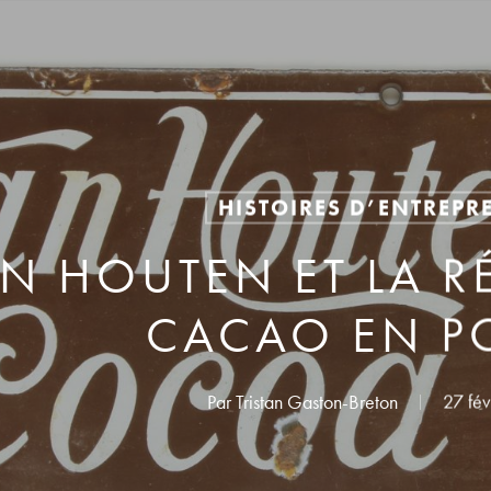
HISTOIRES D’ENTREPR
N HOUTEN ET LA R
CACAO EN P
Par
Tristan Gaston-Breton
27 fév