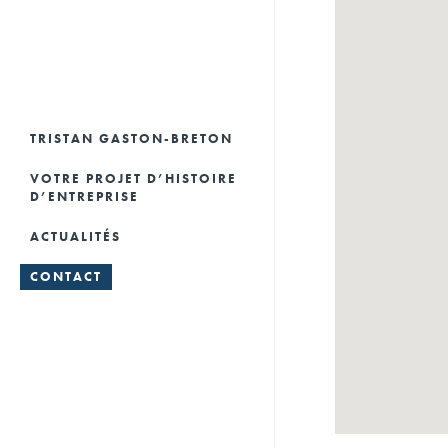
TRISTAN GASTON-BRETON
VOTRE PROJET D’HISTOIRE
D’ENTREPRISE
LIVRES D’ENTREPRISES
ACTUALITÉS
CONSEILS ET
HISTOIRES
CONTACT
VALORISATION DU
D’ENTREPRENEURS
PATRIMOINE
LES NEWS
SUPPORTS NUMÉRIQUES
MUSÉES D’ENTREPRISES