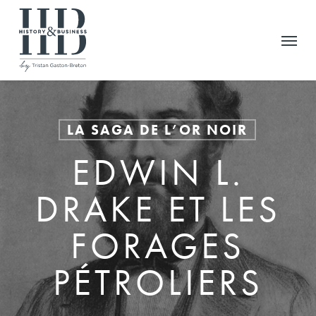
Skip
to
Menu
main
content
LA SAGA DE L’OR NOIR
EDWIN L.
DRAKE ET LES
FORAGES
PÉTROLIERS