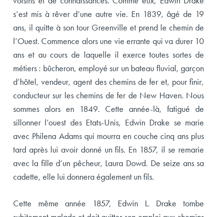
voisins et de connaissances. Comme eux, Edwin Drake
s’est mis à rêver d’une autre vie. En 1839, âgé de 19
ans, il quitte à son tour Greenville et prend le chemin de
l’Ouest. Commence alors une vie errante qui va durer 10
ans et au cours de laquelle il exerce toutes sortes de
métiers : bûcheron, employé sur un bateau fluvial, garçon
d’hôtel, vendeur, agent des chemins de fer et, pour finir,
conducteur sur les chemins de fer de New Haven. Nous
sommes alors en 1849. Cette année-là, fatigué de
sillonner l’ouest des Etats-Unis, Edwin Drake se marie
avec Philena Adams qui mourra en couche cinq ans plus
tard après lui avoir donné un fils. En 1857, il se remarie
avec la fille d’un pêcheur, Laura Dowd. De seize ans sa
cadette, elle lui donnera également un fils.
Cette même année 1857, Edwin L. Drake tombe
subitement malade et doit quitter son emploi aux chemins