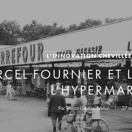
L’INNOVATION CHEVILLÉE
CEL FOURNIER ET 
L’HYPERMA
Par
Tristan Gaston-Breton
27 m