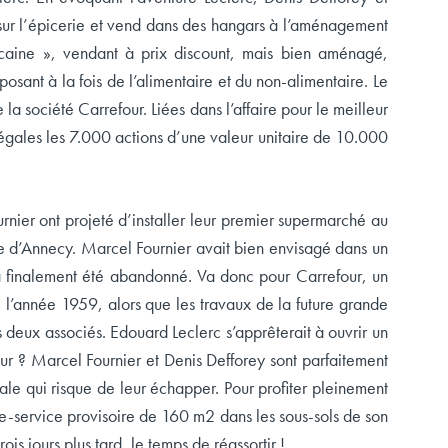
 sur l’épicerie et vend dans des hangars à l’aménagement
caine », vendant à prix discount, mais bien aménagé,
osant à la fois de l’alimentaire et du non-alimentaire. Le
a société Carrefour. Liées dans l’affaire pour le meilleur
s égales les 7.000 actions d’une valeur unitaire de 10.000
nier ont projeté d’installer leur premier supermarché au
are d’Annecy. Marcel Fournier avait bien envisagé dans un
a finalement été abandonné. Va donc pour Carrefour, un
l’année 1959, alors que les travaux de la future grande
 deux associés. Edouard Leclerc s’apprêterait à ouvrir un
r ? Marcel Fournier et Denis Defforey sont parfaitement
cale qui risque de leur échapper. Pour profiter pleinement
bre-service provisoire de 160 m2 dans les sous-sols de son
ois jours plus tard, le temps de réassortir !