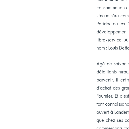
consommation co
Une misère compa
Paridoc ou les 
développement d
libre-service. 
nom : Louis Deff
Agé de soixante
détaillants rura
parvenir, il en
d’achat des gra
Fournier. Et c’
font connaissanc
ouvert à Lander
que chez ses con
commerçants tra