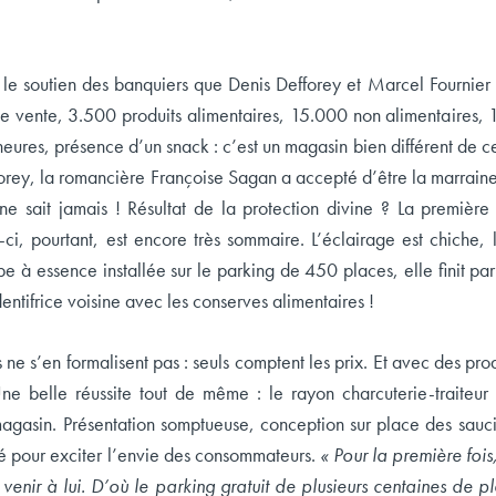
 le soutien des banquiers que Denis Defforey et Marcel Fournier
 vente, 3.500 produits alimentaires, 15.000 non alimentaires, 18
eures, présence d’un snack : c’est un magasin bien différent de ce
orey, la romancière Françoise Sagan a accepté d’être la marraine
e sait jamais ! Résultat de la protection divine ? La première 
-ci, pourtant, est encore très sommaire. L’éclairage est chiche, l
 à essence installée sur le parking de 450 places, elle finit pa
entifrice voisine avec les conserves alimentaires !
s ne s’en formalisent pas : seuls comptent les prix. Et avec des p
ne belle réussite tout de même : le rayon charcuterie-traiteur 
 magasin. Présentation somptueuse, conception sur place des sauc
gé pour exciter l’envie des consommateurs.
« Pour la première fois
venir à lui. D’où le parking gratuit de plusieurs centaines de pl