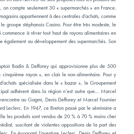
9, on compte seulement 30 « supermarchés » en France.
s magasins appartiennent à des centrales d’achats, comme
le groupe stéphanois Casino. Pour être très modeste, le
 commence à rêver tout haut de rayons alimentaires en
esse également au développement des supermarchés. Son
omptoir Badin & Defforey qui approvisionne plus de 500
« cinquième rayon », en clair le non-alimentaire. Pour y
e d’achats spécialisée dans le « bazar », le Groupement
cipal adhérent dans la région n’est autre que… Marcel
e rencontre au Gagmi, Denis Defforey et Marcel Fournier
uard Leclerc. En 1947, ce Breton passé par le séminaire a
elle les produits sont vendus de 20 % à 70 % moins cher
édiat, suscitant de violentes oppositions de la part des
erc. En évoquant l’aventure Leclerc, Denis Defforey et