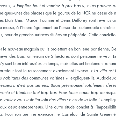
ness », « Empilez haut et vendez à prix bas », « Les pauvres on
quelques-unes des phrases que le gourou de la NCR ne cesse de ma
es Etats-Unis, Marcel Fournier et Denis Defforey sont revenus av
masse, à l’heure également où l’essor de l’automobile entraîne 
ls, pour de grandes surfaces situées en périphérie. Cette convictio
er le nouveau magasin qu’ils projettent en banlieue parisienne, D
ève-des-Bois, un terrain de 2 hectares dont personne ne veut. L
 s’y sont bien intéressées un temps, mais elles ont finalement renon
arrefour font le raisonnement exactement inverse.
« La ville est
les habitants des communes voisines »,
expliquent-ils. Audacieu
essieurs, n’est pas sérieux. Bilan prévisionnel totalement déséq
 vente et bénéfice brut trop bas. Vous faites courir trop de risqu
 voulez vous installer loin des villes : c’est de la folie ! »
expliqu
aux deux entrepreneurs. Une autre étude conclut à l’impossibili
ncs. Pour son premier exercice, le Carrefour de Sainte-Genev