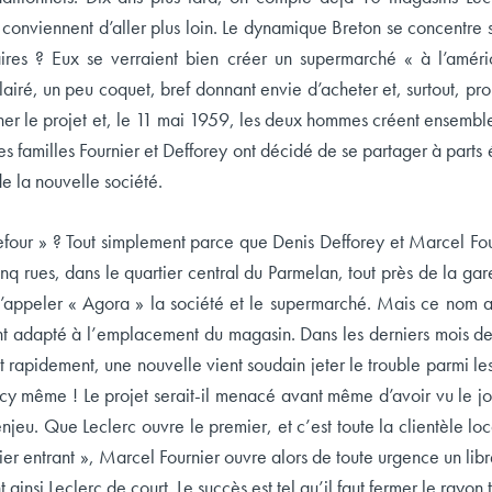
conviennent d’aller plus loin. Le dynamique Breton se concentre
res ? Eux se verraient bien créer un supermarché « à l’améri
airé, un peu coquet, bref donnant envie d’acheter et, surtout, prop
er le projet et, le 11 mai 1959, les deux hommes créent ensemble l
 les familles Fournier et Defforey ont décidé de se partager à part
e la nouvelle société.
four » ? Tout simplement parce que Denis Defforey et Marcel Four
nq rues, dans le quartier central du Parmelan, tout près de la g
’appeler « Agora » la société et le supermarché. Mais ce nom 
t adapté à l’emplacement du magasin. Dans les derniers mois de 
 rapidement, une nouvelle vient soudain jeter le trouble parmi les
y même ! Le projet serait-il menacé avant même d’avoir vu le jou
enjeu. Que Leclerc ouvre le premier, et c’est toute la clientèle lo
mier entrant », Marcel Fournier ouvre alors de toute urgence un li
ainsi Leclerc de court. Le succès est tel qu’il faut fermer le rayon tr