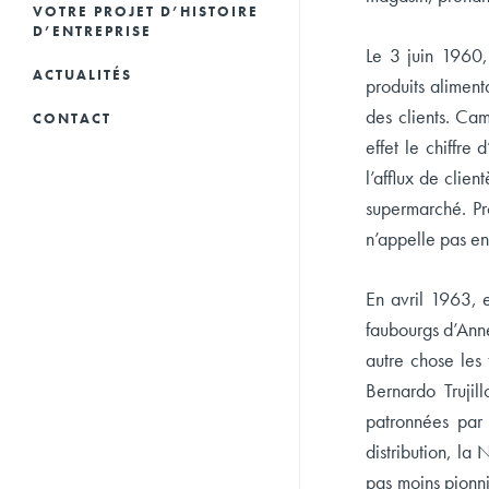
VOTRE PROJET D’HISTOIRE
D’ENTREPRISE
Le 3 juin 1960,
LIVRES D’ENTREPRISES
ACTUALITÉS
produits aliment
des clients. Ca
CONSEILS ET
HISTOIRES
CONTACT
VALORISATION DU
D’ENTREPRENEURS
effet le chiffre
PATRIMOINE
l’afflux de clie
LES NEWS
SUPPORTS NUMÉRIQUES
supermarché. Pr
n’appelle pas en
MUSÉES D’ENTREPRISES
En avril 1963, 
faubourgs d’Anne
autre chose les 
Bernardo Trujil
patronnées par 
distribution, la
pas moins pionn