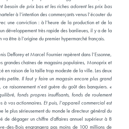
t besoin de prix bas et les riches adorent les prix bas
rteler à l’intention des commerçants venus l’écouter du
ec une conviction : à l’heure de la production et de la
un développement très rapide des banlieues, il y a de la
n va être à l’origine du premier hypermarché français.
enis Defforey et Marcel Fournier repèrent dans l’Essonne,
es grandes chaînes de magasins populaires, Monoprix et
cé en raison de la taille trop modeste de la ville. Les deux
 très petite. Il faut y faire un magasin encore plus grand
x, ce raisonnement n’est guère du goût des banquiers.
«
uilibré, fonds propres insuffisants, fonds de roulement
es à vos actionnaires. Et puis, l’appareil commercial est
e le plus sérieusement du monde le directeur général du
té de dégager un chiffre d’affaires annuel supérieur à 8
iève-des-Bois engrangera pas moins de 100 millions de