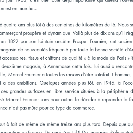
ion est en marche…
 quatre ans plus tôt à des centaines de kilomètres de là. Nou
commerçant prospère et dynamique. Voilà plus de dix ans qu’il rè
 en 1822 par son lointain ancêtre Prosper Fournier, cet ancien 
 magasin de nouveautés fréquenté par toute la bonne société d’A
 accessoires, tissus et chiffons de qualité « à la mode de Paris »
deuxième magasin, à Annemasse cette fois. Lui aussi a rencontré 
lle, Marcel Fournier a toutes les raisons d’être satisfait. L’homme,
l a des ambitions. Quelques années plus tôt, en 1946, à l’occ
 ces grandes surfaces en libre-service situées à la périphérie 
sé Marcel Fournier sans pour autant le décider à reprendre la f
rance n’est pas mûre pour ce type de commerce.
 tout à fait de même de même treize ans plus tard. Depuis quel
apparition en France. De quoi s’agit-il ? De magasins d’alimentati