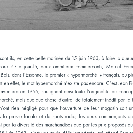
sont-ils, en cette belle matinée du 15 juin 1963, à faire la que
core ? Ce jour-là, deux ambitieux commerçants, Marcel Fourni
ois, dans l’Essonne, le premier « hypermarché » français, ou plu
en effet, le mot hypermarché n’existe pas encore. C’est Jean Pict
’inventera en 1966, soulignant ainsi toute l’originalité du conc
ché, mais quelque chose d’autre, de totalement inédit par la tai
’ont rien négligé pour que l’ouverture de leur magasin soit une
 la presse locale et de spots radio, les deux commerçants on
t par la diversité des marchandises que par les prix proposés au
15 juin 1963, c’est une foule déjà importante qui attend l’ouver