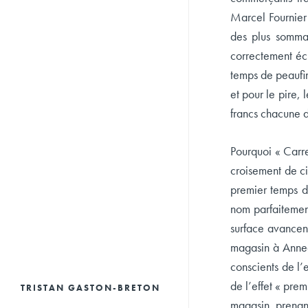
Marcel Fournier 
des plus sommai
correctement écl
temps de peaufin
et pour le pire,
francs chacune d
Pourquoi « Carre
croisement de ci
premier temps d
nom parfaitemen
surface avancent
magasin à Annec
conscients de l’
de l’effet « pre
TRISTAN GASTON-BRETON
magasin, prenant 