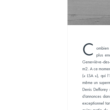
C
ombien 
plus en
Geneviève-des-B
m2. A ce moment 
(« LSA »), qui l
même un supermar
Denis Defforey n
d’annonces dans
exceptionnel tan
qu’au matin du 