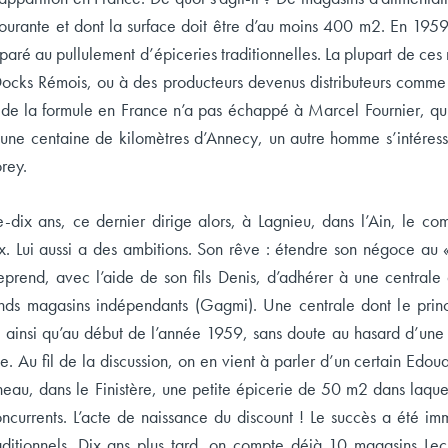
urante et dont la surface doit être d’au moins 400 m2. En 195
ré au pullulement d’épiceries traditionnelles. La plupart de ce
Docks Rémois, ou à des producteurs devenus distributeurs comme 
e la formule en France n’a pas échappé à Marcel Fournier, qui
A une centaine de kilomètres d’Annecy, un autre homme s’intér
orey.
-dix ans, ce dernier dirige alors, à Lagnieu, dans l’Ain, le c
ux. Lui aussi a des ambitions. Son rêve : étendre son négoce au 
treprend, avec l’aide de son fils Denis, d’adhérer à une central
nds magasins indépendants (Gagmi). Une centrale dont le prin
est ainsi qu’au début de l’année 1959, sans doute au hasard d’un
e. Au fil de la discussion, on en vient à parler d’un certain Edo
neau, dans le Finistère, une petite épicerie de 50 m2 dans laqu
currents. L’acte de naissance du discount ! Le succès a été imm
ditionnels. Dix ans plus tard, on compte déjà 10 magasins Lecl