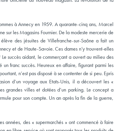
s sommes à Annecy en 1959. A quarante-cinq ans, Marcel
gne sur les Magasins Fournier. De la modeste mercerie de
élève des jésuites de Villefranche-sur-Saône a fait un
nnecy et de Haute-Savoie. Ces dames n’y trouvent-elles
 ? Le succès aidant, le commerçant a ouvert au milieu des
un franc succès. Heureux en affaire, figurant parmi les
 pourtant, n’est pas disposé à se contenter de si peu. Epris
asion d’un voyage aux Etats-Unis, il a découvert les «
des grandes villes et dotées d’un parking. Le concept a
ormule pour son compte. Un an après la fin de la guerre,
ques années, des « supermarchés » ont commencé à faire
on en libre-service où sont proposés tous les produits de