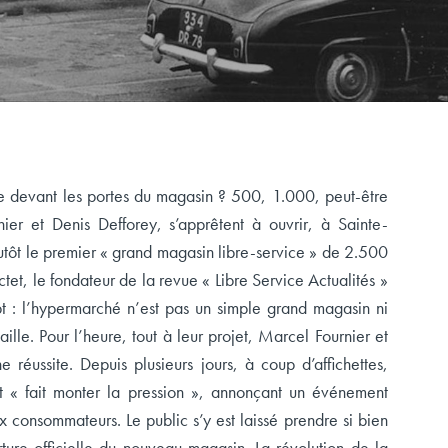
ue devant les portes du magasin ? 500, 1.000, peut-être
er et Denis Defforey, s’apprêtent à ouvrir, à Sainte-
tôt le premier « grand magasin libre-service » de 2.500
et, le fondateur de la revue « Libre Service Actualités »
ept : l’hypermarché n’est pas un simple grand magasin ni
lle. Pour l’heure, tout à leur projet, Marcel Fournier et
 réussite. Depuis plusieurs jours, à coup d’affichettes,
t « fait monter la pression », annonçant un événement
x consommateurs. Le public s’y est laissé prendre si bien
ture officielle du nouveau magasin. La révolution de la