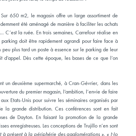
 Sur 650 m2, le magasin offre un large assortiment de
évidemment été aménagé de manière à faciliter les achats
 C’est la ruée. En trois semaines, Carrefour réalise en
 le parking doit être rapidement agrandi pour faire face à
n peu plus tard un poste à essence sur le parking de leur
uit d’appel. Dès cette époque, les bases de ce que l’on
rent un deuxième supermarché, à Cran-Gévrier, dans les
ouverture du premier magasin, l’ambition, l’envie de faire
 aux Etats-Unis pour suivre les séminaires organisés par
 la grande distribution. Ces conférences sont en fait
euses de Dayton. En faisant la promotion de la grande
ses enregistreuses. Les conceptions de Trujillo n’en sont
ait à présent à la périphérie des agglomérations », « No