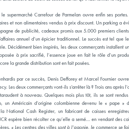
 le supermarché Carrefour de Parmelan ouvre enfin ses portes.
aires et non alimentaires vendus à prix discount. Un parking a 
mpagne de publicité, cadeaux promis aux 5.000 premiers clients…
 d’affaires annuel d’un épicier traditionnel. Le succès est tel que
ntèle. Décidément bien inspirés, les deux commerçants installent u
oposée à prix sacrifié, l’essence joue en fait le rôle d’un prod
core la grande distribution sont en fait posées.
enhardis par ce succès, Denis Defforey et Marcel Fournier ouv
cy. Les deux commerçants vont-ils s’arrêter là ? Trois ans après l’
taraudent à nouveau. Quelques mois plus tôt, ils se sont rendus
lo, un Américain d’origine colombienne devenu le « pape » de
la National Cash Register, un fabricant de caisses enregistr
 NCR espère bien récolter ce qu’elle a semé… en vendant des cais
ières.
« Les centres des villes sont à l’agonie, le commerce se f