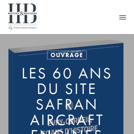
Skip
to
Menu
main
content
OUVRAGE
LES 60 ANS
DU SITE
SAFRAN
AIRCRAFT