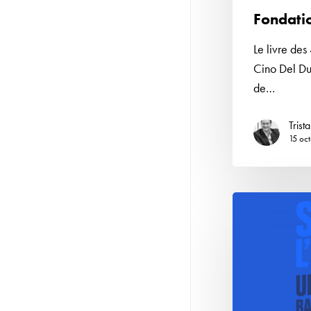
Fondati
Le livre des
Cino Del Duc
de…
Trist
15 oc
BpiFrance,
l’Histoire