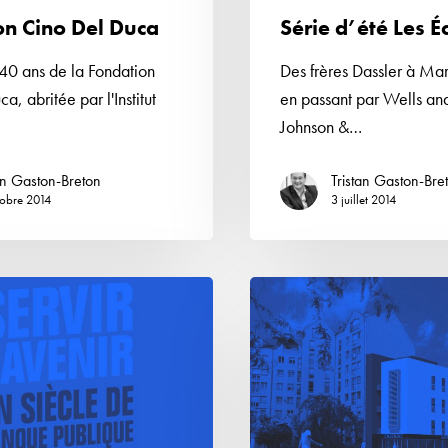
on Cino Del Duca
Série d’été Les É
 40 ans de la Fondation
Des frères Dassler à Ma
a, abritée par l'Institut
en passant par Wells an
Johnson &…
an Gaston-Breton
Tristan Gaston-Bre
tobre 2014
3 juillet 2014
Une
ville
en
mouvement,
le
Mée-