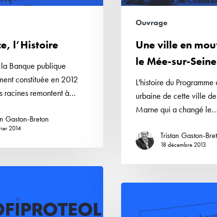
sur-
Seine
Ouvrage
e, l’Histoire
Une ville en mo
le Mée-sur-Seine
e la Banque publique
ement constituée en 2012
L'histoire du Programme
es racines remontent à…
urbaine de cette ville d
Marne qui a changé le
an Gaston-Breton
rier 2014
Tristan Gaston-Bre
18 décembre 2013
Industriels
et
protestants,