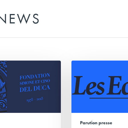
 NEWS
Série
d’été
Les
Échos
Parution presse