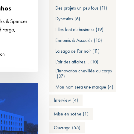
chos
Des projets un peu fous
(11)
Dynasties
(6)
rks & Spencer
d Fargo,
Elles font du business
(19)
Ennemis & Associés
(10)
La saga de l’or noir
(11)
ton
L’air des affaires…
(10)
L’innovation chevillée au corps
(37)
Mon nom sera une marque
(4)
Interview
(4)
Mise en scène
(1)
Ouvrage
(55)