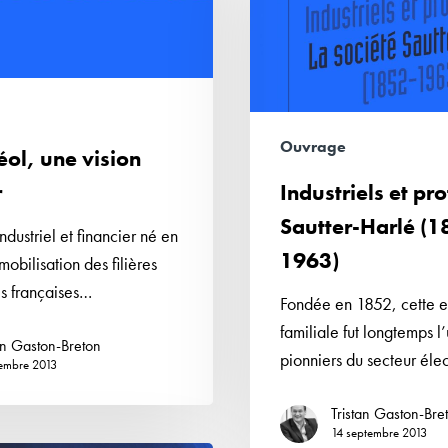
Sautter-
Harlé
(1852-
1963)
Ouvrage
éol, une vision
r
Industriels et pr
Sautter-Harlé (1
dustriel et financier né en
1963)
obilisation des filières
s françaises…
Fondée en 1852, cette e
familiale fut longtemps l
an Gaston-Breton
pionniers du secteur éle
embre 2013
Tristan Gaston-Bre
14 septembre 2013