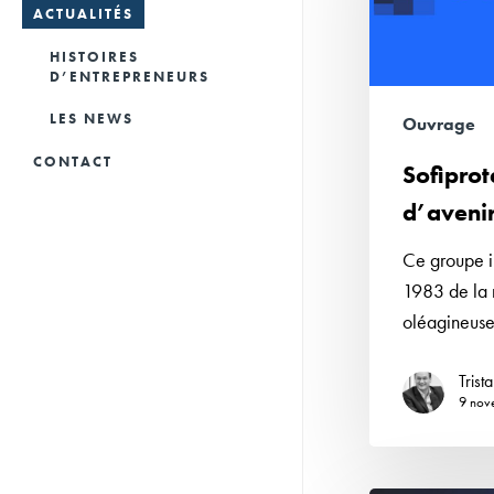
LIVRES D’ENTREPRISES
ACTUALITÉS
CONSEILS ET
HISTOIRES
VALORISATION DU
D’ENTREPRENEURS
PATRIMOINE
LES NEWS
Ouvrage
SUPPORTS NUMÉRIQUES
CONTACT
Sofiprot
MUSÉES D’ENTREPRISES
d’aveni
Ce groupe in
1983 de la m
oléagineuse
Trist
9 nov