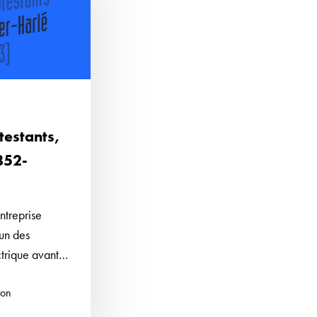
otestants,
852-
ntreprise
’un des
ctrique avant…
ton