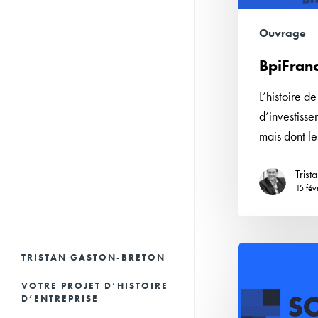
Ouvrage
BpiFranc
L’histoire d
d’investiss
mais dont l
Trist
15 fév
Sofiprotéol,
TRISTAN GASTON-BRETON
une
VOTRE PROJET D’HISTOIRE
vision
D’ENTREPRISE
d’avenir