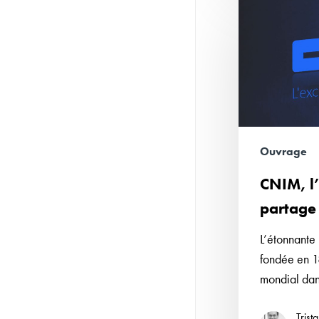
CNIM,
l’excellence
en
partage
Ouvrage
CNIM, l
partage
L’étonnante 
fondée en 1
mondial dan
Trist